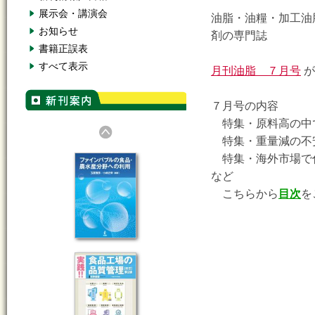
展示会・講演会
油脂・油糧・加工油
お知らせ
剤の専門誌
書籍正誤表
すべて表示
月刊油脂 ７月号
が
７月号の内容
特集・原料高の中
特集・重量減の不
特集・海外市場で
など
こちらから
目次
を