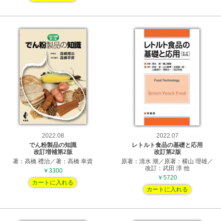
2022.08
2022.07
でん粉製品の知識
レトルト食品の基礎と応用
改訂増補第2版
改訂第2版
著：高橋 禮治／著：高橋 幸資
原著：清水 潮／原著：横山 理雄／
改訂：武田 淳 他
￥3300
￥5720
カートに入れる
カートに入れる