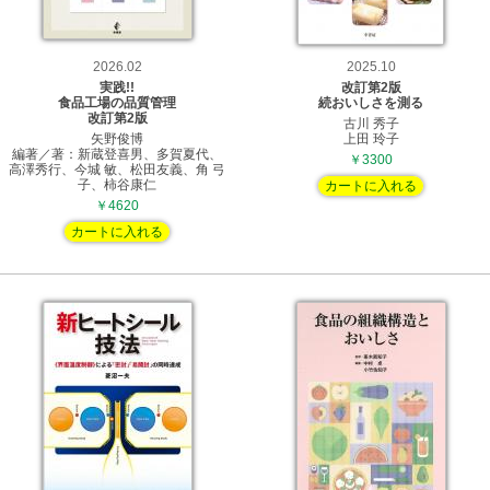
2026.02
2025.10
実践!!
改訂第2版
食品工場の品質管理
続おいしさを測る
改訂第2版
古川 秀子
矢野俊博
上田 玲子
編著／著：新蔵登喜男、多賀夏代、
￥3300
高澤秀行、今城 敏、松田友義、角 弓
子、柿谷康仁
カートに入れる
￥4620
カートに入れる