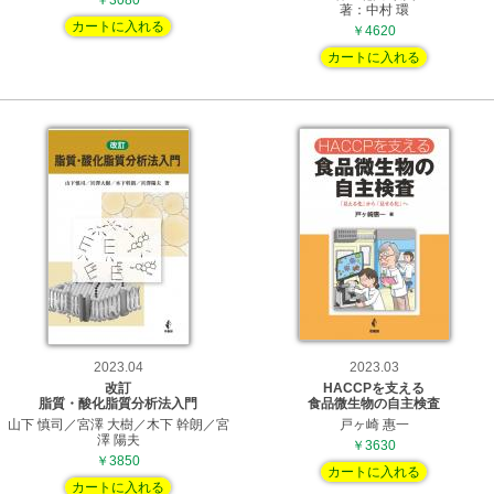
￥3080
著：中村 環
カートに入れる
￥4620
カートに入れる
2023.04
2023.03
改訂
HACCPを支える
脂質・酸化脂質分析法入門
食品微生物の自主検査
山下 慎司／宮澤 大樹／木下 幹朗／宮
戸ヶ崎 惠一
澤 陽夫
￥3630
￥3850
カートに入れる
カートに入れる