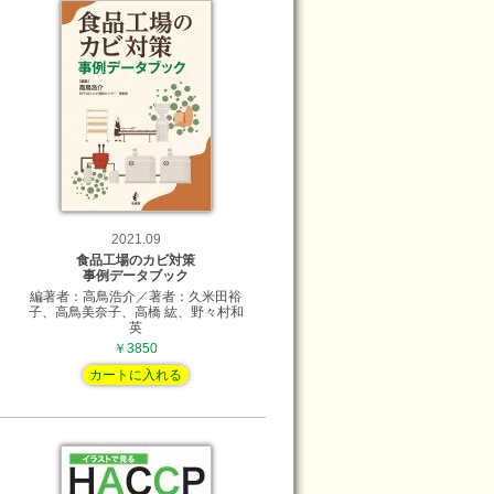
2021.09
食品工場のカビ対策
事例データブック
編著者：高鳥浩介／著者：久米田裕
子、高鳥美奈子、高橋 紘、野々村和
英
￥3850
カートに入れる