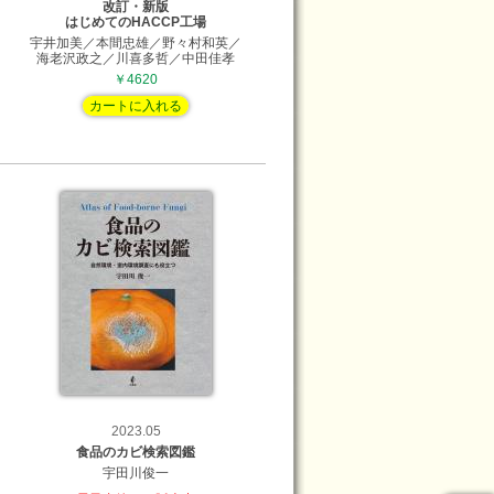
改訂・新版
はじめてのHACCP工場
宇井加美／本間忠雄／野々村和英／
海老沢政之／川喜多哲／中田佳孝
￥4620
カートに入れる
2023.05
食品のカビ検索図鑑
宇田川俊一