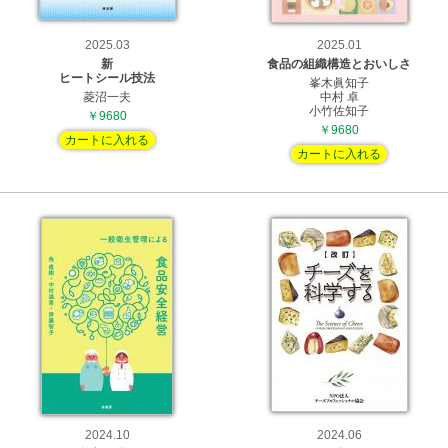
2025.03
2025.01
新
食品の組織構造とおいしさ
ヒートシール技法
峯木眞知子
菱沼一夫
中村 卓
小竹佐知子
￥9680
￥9680
カートに入れる
カートに入れる
2024.10
2024.06