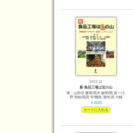
2022.11
新 食品工場は宝の山
著：山田谷 勝善/高木 敏明/西 真一/小
野 智睦/黒田 学/幾島 潔/松原 大輔
￥3520
カートに入れる