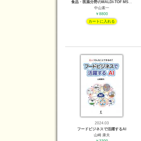
食品・医薬分野のMALDI-TOF MS
…
中山素一
￥8800
カートに入れる
2024.03
フードビジネスで活躍するAI
山崎 康夫