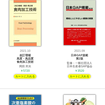
2021.10
2021.09
改訂増補
日本GAP規範
高度・高品質
第2版
食肉加工技術
監修：一般社団法人
岡田 邦夫
日本生産者GAP協会
￥5720
￥3520
カートに入れる
カートに入れる