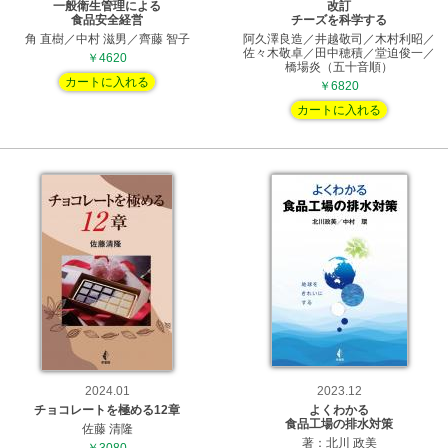
一般衛生管理による
改訂
食品安全経営
チーズを科学する
角 直樹／中村 滋男／齊藤 智子
阿久澤良造／井越敬司／木村利昭／
佐々木敬卓／田中穂積／堂迫俊一／
￥4620
橋場炎（五十音順）
カートに入れる
￥6820
カートに入れる
2024.01
2023.12
チョコレートを極める12章
よくわかる
食品工場の排水対策
佐藤 清隆
著：北川 政美