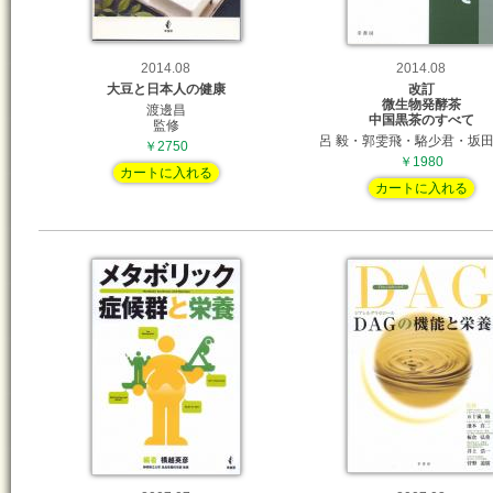
2014.08
2014.08
大豆と日本人の健康
改訂
微生物発酵茶
渡邊昌
中国黒茶のすべて
監修
呂 毅・郭雯飛・駱少君・坂田
￥2750
￥1980
カートに入れる
カートに入れる