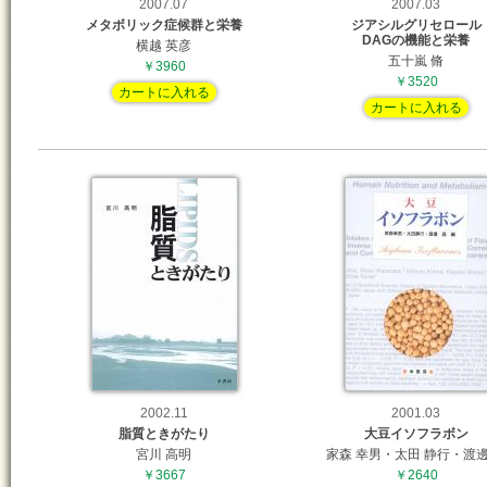
2007.07
2007.03
メタボリック症候群と栄養
ジアシルグリセロール
DAGの機能と栄養
横越 英彦
五十嵐 脩
￥3960
￥3520
カートに入れる
カートに入れる
2002.11
2001.03
脂質ときがたり
大豆イソフラボン
宮川 高明
家森 幸男・太田 静行・渡邊
￥3667
￥2640