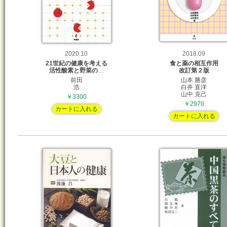
2020.10
2018.09
21世紀の健康を考える
食と薬の相互作用
活性酸素と野菜の
…
改訂第２版
前田
山本 勝彦
浩
白井 直洋
山中 克己
￥3300
￥2970
カートに入れる
カートに入れる