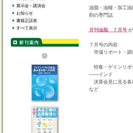
展示会・講演会
油脂・油糧・加工油
お知らせ
剤の専門誌
書籍正誤表
すべて表示
月刊油脂 ７月号
が
７月号の内容
市場リポート・調
／ヘアケア
特集・ゲインリポ
――インド
決算会見に見る各
など