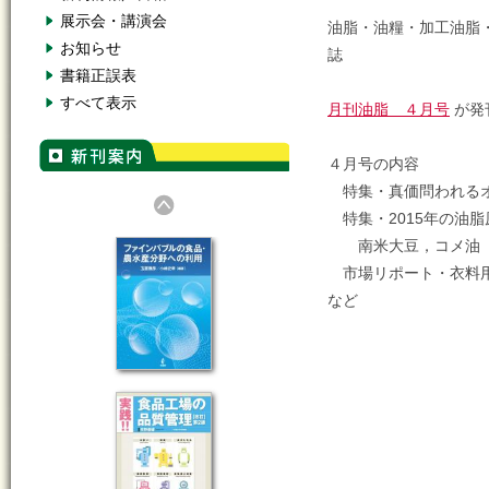
展示会・講演会
油脂・油糧・加工油脂
お知らせ
誌
書籍正誤表
すべて表示
月刊油脂 ４月号
が発
４月号の内容
特集・真価問われる
特集・2015年の油脂
南米大豆，コメ油
市場リポート・衣料
など