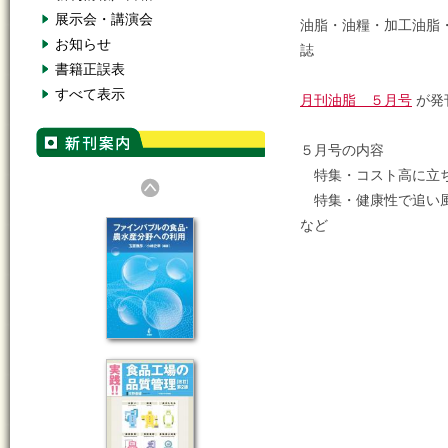
展示会・講演会
油脂・油糧・加工油脂
お知らせ
誌
書籍正誤表
すべて表示
月刊油脂 ５月号
が発
５月号の内容
特集・コスト高に立
特集・健康性で追い風
など