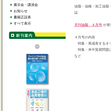
展示会・講演会
油脂・油糧・加工油脂
お知らせ
誌
書籍正誤表
すべて表示
月刊油脂 ４月号
が発
４月号の内容
特集・再成長するオ
特集・米中貿易問題に
など