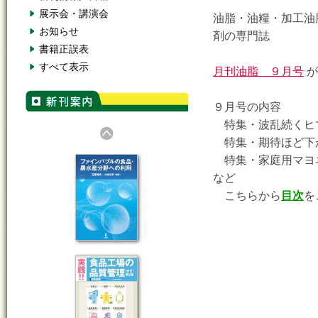
展示会・講演会
油脂・油糧・加工油
お知らせ
剤の専門誌
書籍正誤表
すべて表示
月刊油脂 ９月号
が
９月号の内容
特集・波乱続くヒ
特集・期待ほど下
特集・家庭用マヨ
など
こちらから
目次
を