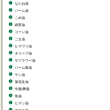
なたね油
パーム油
こめ油
綿実油
コーン油
ごま油
ヒマワリ油
オリーブ油
サフラワー油
パーム核油
ヤシ油
落花生油
牛脂/豚脂
魚油
ヒマシ油