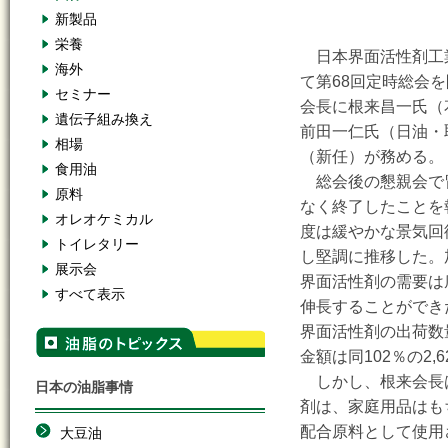
新製品
栄養
日本界面活性剤工業
海外
て第68回定時総会
セミナー
会長に根来昌一氏（
遺伝子組み換え
前田一仁氏（日油・
相場
（新任）が務める。
食用油
総会後の懇親会で
原料
なく終了したことを
オレオケミカル
度は緩やかな景気回
トイレタリー
し堅調に推移した。
展示会
界面活性剤の需要は
すべて表示
伸長することができた
界面活性剤の出荷数量
金額は同102％の2,
しかし、根来会長
日本の油脂事情
剤は、家庭用品はも
配合原料として使用
大豆油