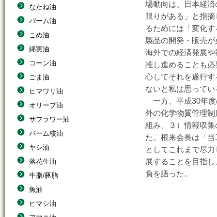
場動向は、日本経済
なたね油
限りがある」と指摘
パーム油
るためには「変化す
こめ油
製品の開発・販売が
綿実油
海外での経済発展や
コーン油
推し進めることも必
心してそれを遂行す
ごま油
ないと私は思ってい
ヒマワリ油
一方、平成30年度
オリーブ油
外の化学物質管理制
サフラワー油
組み、３）情報収集
パーム核油
た。根来会長は「当
ヤシ油
としてこれまで尽力
落花生油
展することを目指し
負を語った。
牛脂/豚脂
魚油
ヒマシ油