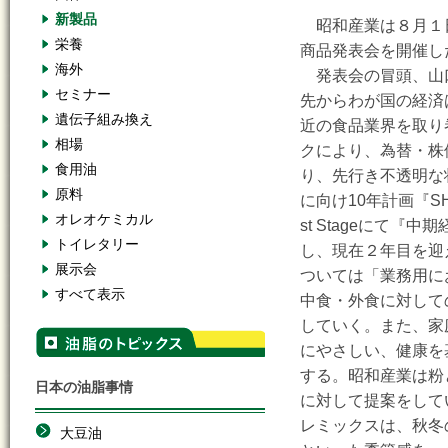
新製品
昭和産業は８月１日
栄養
商品発表会を開催し
海外
発表会の冒頭、山
セミナー
先からわが国の経済
遺伝子組み換え
近の食品業界を取り
相場
クにより、為替・株
食用油
り、先行き不透明な
原料
に向け10年計画『SHOW
オレオケミカル
st Stageにて『
トイレタリー
し、現在２年目を迎
展示会
ついては「業務用に
すべて表示
中食・外食に対して
していく。また、家
にやさしい、健康を
する。昭和産業は粉
日本の油脂事情
に対して提案をして
レミックスは、秋冬
大豆油