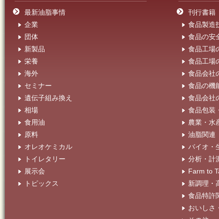
最新油脂事情
刊行書籍
企業
食品製造
団体
食品の安
新製品
食品工場
栄養
食品工場
海外
食品会社
セミナー
食品の機
遺伝子組み換え
食品会社
相場
食品包装
食用油
農業・水
原料
油脂関連
オレオケミカル
バイオ・
トイレタリー
分析・計
展示会
Farm t
トピックス
新調理・
食品特許
おいしさ