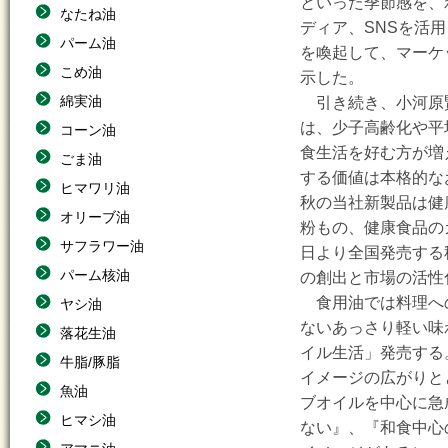
といった季節感を、
なたね油
ディア、SNSを活
パーム油
を喚起して、マーケ
こめ油
示した。
綿実油
引き続き、小河原
は、少子高齢化や平
コーン油
食生活を好む方が増
ごま油
する価値は本格的な
ヒマワリ油
秋の当社新製品は健
オリーブ油
粉もの、健康食品の
サフラワー油
日より全国発売する
パーム核油
の創出と市場の活性
食用油では料理へ
ヤシ油
ないあっさり軽い味
落花生油
イル生活」発売する
牛脂/豚脂
イメージの広がりと
魚油
ブオイルを中心に急
ヒマシ油
ない』、『和食中心